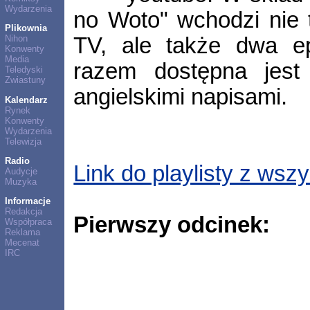
Wydarzenia
no Woto" wchodzi nie t
Plikownia
TV, ale także dwa ep
Nihon
Konwenty
Media
razem dostępna jest 
Teledyski
Zwiastuny
angielskimi napisami.
Kalendarz
Rynek
Konwenty
Wydarzenia
Telewizja
Radio
Link do playlisty z wsz
Audycje
Muzyka
Informacje
Redakcja
Pierwszy odcinek:
Współpraca
Reklama
Mecenat
IRC