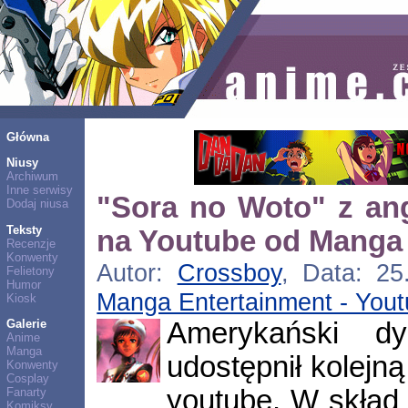
Główna
Niusy
Archiwum
Inne serwisy
"Sora no Woto" z ang
Dodaj niusa
Teksty
na Youtube od Manga
Recenzje
Konwenty
Autor:
Crossboy
, Data: 25
Felietony
Humor
Manga Entertainment - You
Kiosk
Amerykański dy
Galerie
Anime
Manga
udostępnił kolejną
Konwenty
Cosplay
youtube. W skład
Fanarty
Komiksy