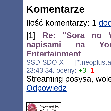
Komentarze
Ilość komentarzy: 1
dod
[1]
Re: "Sora no W
napisami na Yo
Entertainment
SSD-SDO-X [*.neoplus.ads
23:43:34, oceny:
+3
-1
Streaming posysa, wolę
Odpowiedz