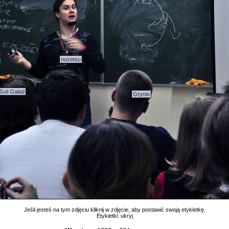
nozetsu
Gol Galad
Grynio
Jeśli jesteś na tym zdjęciu kliknij w zdjęcie, aby postawić swoją etykietkę.
Etykietki:
ukryj