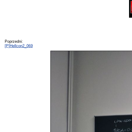
Poprzedni:
[P]Hellcon2_069