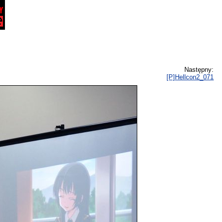
Następny:
[P]Hellcon2_071