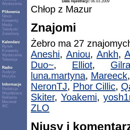
Data rejestracji:
06.03.2009
Wydarzenia
Chłop z Mazur
Plikownia
Nihon
Konwenty
Znajomi
Media
Teledyski
Zwiastuny
Żebro ma 27 znajomyc
Kalendarz
Rynek
Konwenty
Aneshi
,
Aniou
,
Ankh
,
Wydarzenia
Telewizja
Duo~
,
Elliot
,
Gilr
Radio
Audycje
luna.martyna
,
Mareeck
Muzyka
NeronTJ
,
Phor Cillic
,
Q
Informacje
Redakcja
Współpraca
Skiter
,
Yoakemi
,
yosh1
Reklama
Mecenat
ZLO
IRC
Niusy i komentar