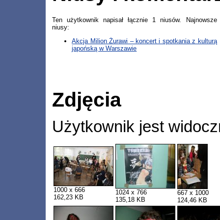
Ten użytkownik napisał łącznie 1 niusów. Najnowsze
niusy:
Akcja Milion Żurawi – koncert i spotkania z kulturą
japońską w Warszawie
Zdjęcia
Użytkownik jest widocz
1000 x 666
1024 x 766
667 x 1000
162,23 KB
135,18 KB
124,46 KB