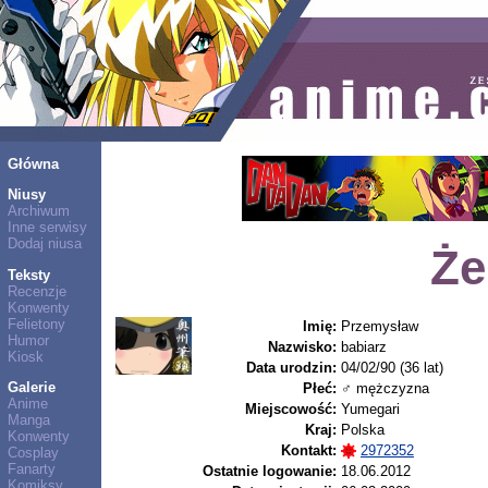
Główna
Niusy
Archiwum
Inne serwisy
Dodaj niusa
Że
Teksty
Recenzje
Konwenty
Felietony
Imię:
Przemysław
Humor
Nazwisko:
babiarz
Kiosk
Data urodzin:
04/02/90 (36 lat)
Galerie
Płeć:
♂ mężczyzna
Anime
Miejscowość:
Yumegari
Manga
Kraj:
Polska
Konwenty
Kontakt:
2972352
Cosplay
Fanarty
Ostatnie logowanie:
18.06.2012
Komiksy