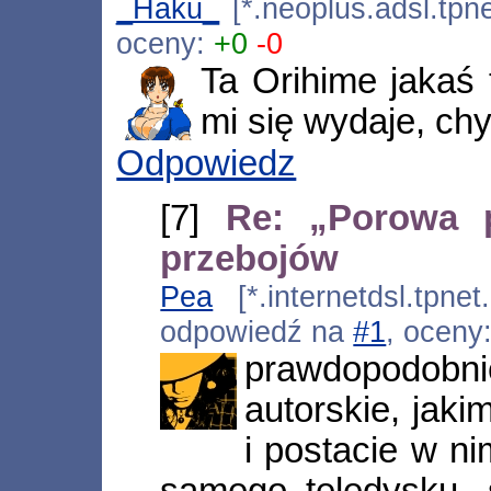
_Haku_
[*.neoplus.adsl.tpne
oceny:
+0
-0
Ta Orihime jakaś
mi się wydaje, ch
Odpowiedz
[7]
Re: „Porowa p
przebojów
Pea
[*.internetdsl.tpnet
odpowiedź na
#1
, oceny
prawdopodobni
autorskie, jaki
i postacie w n