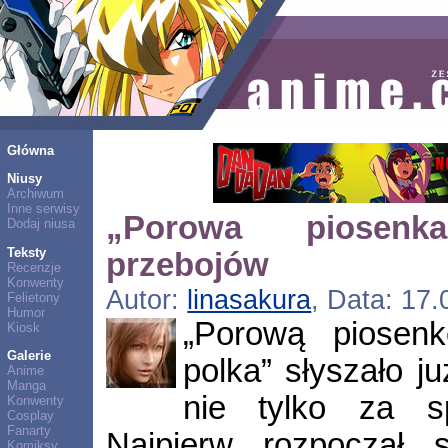
Główna
Niusy
Archiwum
Inne serwisy
„Porowa piosenk
Dodaj niusa
Teksty
przebojów
Recenzje
Konwenty
Autor:
linasakura
, Data: 17
Felietony
Humor
„Porową piosenk
Kiosk
Galerie
polka” słyszało j
Anime
Manga
nie tylko za sp
Konwenty
Cosplay
Fanarty
Najpierw rozpoczął 
Komiksy