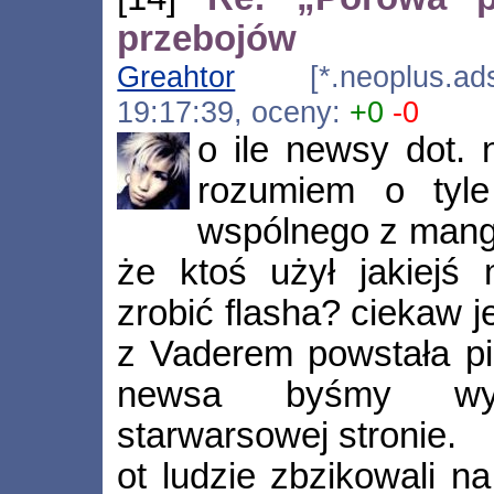
przebojów
Greahtor
[*.neoplus.adsl
19:17:39, oceny:
+0
-0
o ile newsy dot.
rozumiem o tyl
wspólnego z mangą
że ktoś użył jakiejś
zrobić flasha? ciekaw 
z Vaderem powstała p
newsa byśmy wycz
starwarsowej stronie.
ot ludzie zbzikowali n