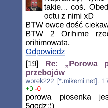
takie... coś. Obe
octu z nimi xD
BTW owce dość ciekawi
BTW 2 Orihime rzec
orihimowata.
Odpowiedz
[19]
Re: „Porowa p
przebojów
worek222 [*.mikemi.net], 1
+0
-0
porowa piosenka jes
5godz;))