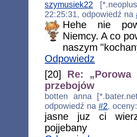
szymusiek22
[*.neoplus.
22:25:31, odpowiedź na
Hehe nie pow
Niemcy. A co po
naszym "kochan
Odpowiedz
[20]
Re: „Porowa 
przebojów
botten anna [*.bater.net
odpowiedź na
#2
, oceny
jasne juz ci wier
pojjebany