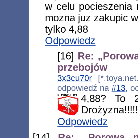
w celu pocieszenia 
mozna juz zakupic w 
tylko 4,88
Odpowiedz
[16]
Re: „Porowa
przebojów
3x3cu70r
[*.toya.net
odpowiedź na
#13
, o
4,88? To 2
Drożyzna!!!!!
Odpowiedz
[14]
Re: „Porowa p