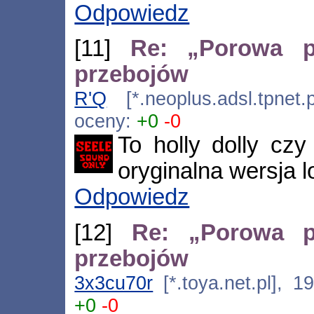
Odpowiedz
[11]
Re: „Porowa p
przebojów
R'Q
[*.neoplus.adsl.tpnet.
oceny:
+0
-0
To holly dolly czy 
oryginalna wersja l
Odpowiedz
[12]
Re: „Porowa p
przebojów
3x3cu70r
[*.toya.net.pl], 1
+0
-0