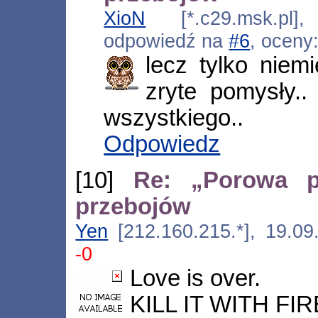
XioN
[*.c29.msk.pl],
odpowiedź na
#6
, oceny
lecz tylko nie
zryte pomysły..
wszystkiego..
Odpowiedz
[10]
Re: „Porowa p
przebojów
Yen
[212.160.215.*], 19.09
-0
Love is over.
KILL IT WITH FIR