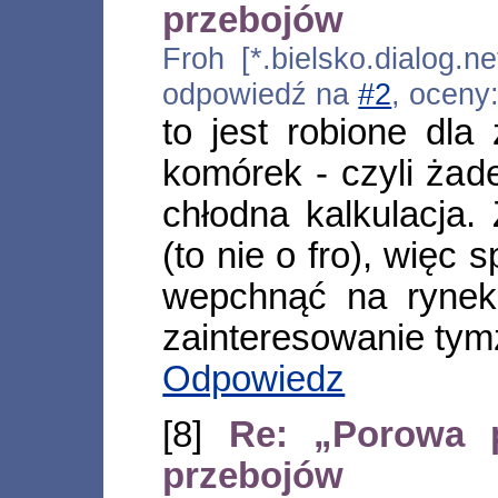
przebojów
Froh [*.bielsko.dialog.n
odpowiedź na
#2
, oceny
to jest robione dl
komórek - czyli żad
chłodna kalkulacja.
(to nie o fro), więc 
wepchnąć na rynek
zainteresowanie tymż
Odpowiedz
[8]
Re: „Porowa p
przebojów