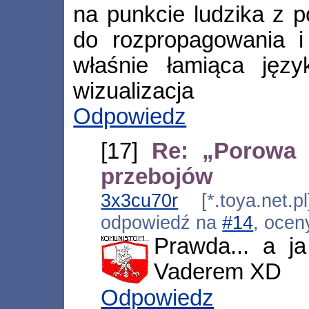
na punkcie ludzika z p
do rozpropagowania i
właśnie łamiąca języ
wizualizacja
Odpowiedz
[17]
Re: „Porowa 
przebojów
3x3cu70r
[*.toya.net.p
odpowiedź na
#14
, ocen
Prawda... a j
Vaderem XD
Odpowiedz