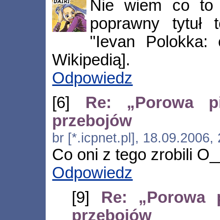
Nie wiem co to 
poprawny tytuł 
"Ievan Polokka: 
Wikipedią].
Odpowiedz
[6]
Re: „Porowa pi
przebojów
br [*.icpnet.pl], 18.09.2006
Co oni z tego zrobili O_
Odpowiedz
[9]
Re: „Porowa p
przebojów