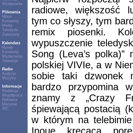
Wydarzenia
radiowe, większość l
Plikownia
Nihon
tym co słyszy, tym bar
Konwenty
Media
remix piosenki. Ko
Teledyski
Zwiastuny
wypuszczenie teledysku
Kalendarz
Rynek
Song (Leva’s polka)” 
Konwenty
Wydarzenia
Telewizja
polskiej VIVIe, a w Ni
Radio
sobie taki dzwonek 
Audycje
Muzyka
bardzo przypomina w
Informacje
Redakcja
znamy z „Crazy Fro
Współpraca
Reklama
Mecenat
śpiewającą postacią (
IRC
w którym na telebimie
Inoue kręcącą pore