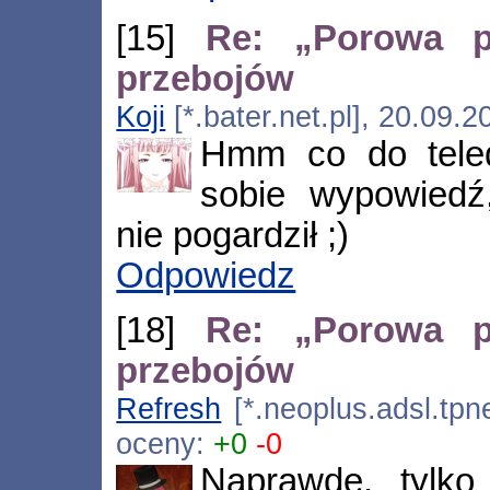
[15]
Re: „Porowa p
przebojów
Koji
[*.bater.net.pl], 20.09.
Hmm co do tele
sobie wypowied
nie pogardził ;)
Odpowiedz
[18]
Re: „Porowa p
przebojów
Refresh
[*.neoplus.adsl.tpne
oceny:
+0
-0
Naprawdę, tylko