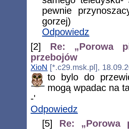
samego teledysku- s
pewnie przynoszacy
gorzej)
Odpowiedz
[2]
Re: „Porowa pi
przebojów
XioN
[*.c29.msk.pl], 18.09.
to bylo do przewid
mogą wpadac na ta
-'
Odpowiedz
[5]
Re: „Porowa p