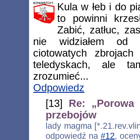
Kula w łeb i do pi
to powinni krzes
Zabić, zatłuc, za
nie widziałem od
ciotowatych zbrojac
teledyskach, ale t
zrozumieć...
Odpowiedz
[13]
Re: „Porowa 
przebojów
lady magma [*.21.rev.vli
odpowiedź na
#12
, ocen