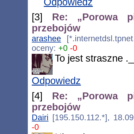
Odpowiedz
[3]
Re: „Porowa pi
przebojów
arashee
[*.internetdsl.tpne
oceny:
+0
-0
To jest straszne .
Odpowiedz
[4]
Re: „Porowa pi
przebojów
Dairi
[195.150.112.*], 18.0
-0