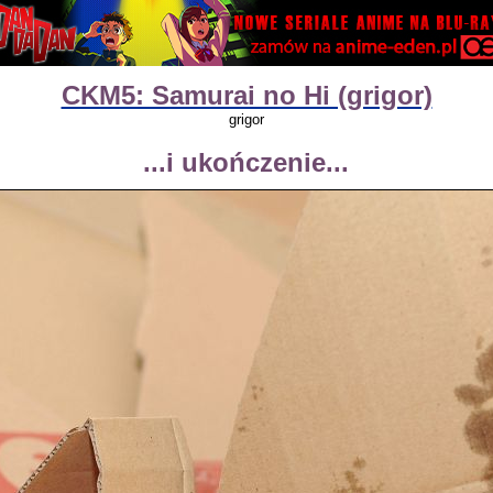
CKM5: Samurai no Hi (grigor)
grigor
...i ukończenie...