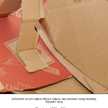
Jeśli jesteś na tym zdjęciu kliknij w zdjęcie, aby postawić swoją etykietkę.
Etykietki:
ukryj