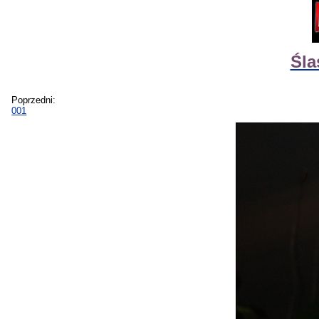
Śla
Poprzedni:
001