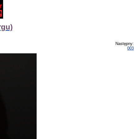
rgu)
Następny:
003