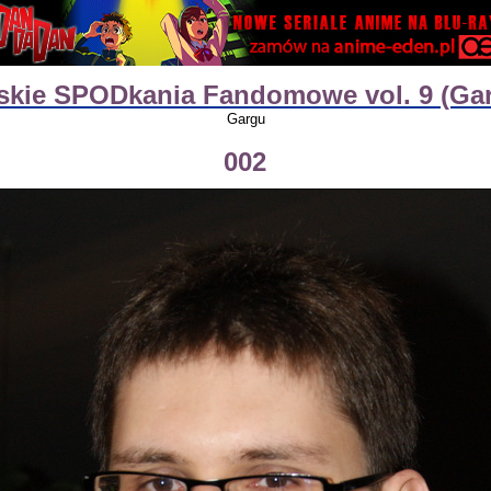
skie SPODkania Fandomowe vol. 9 (Ga
Gargu
002