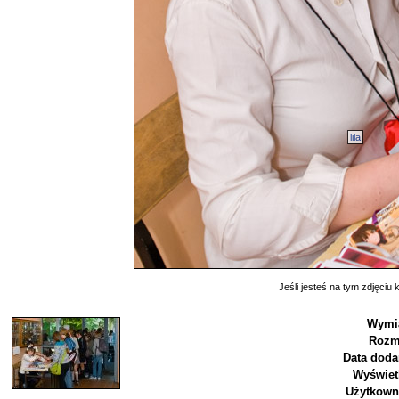
lila
Jeśli jesteś na tym zdjęciu k
Wymia
Rozm
Data doda
Wyświet
Użytkown