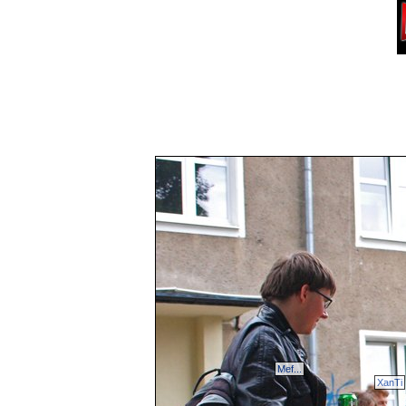
Mef...
XanTi