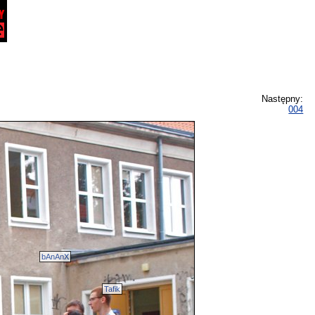
Następny:
004
bAnAnX
Tafik