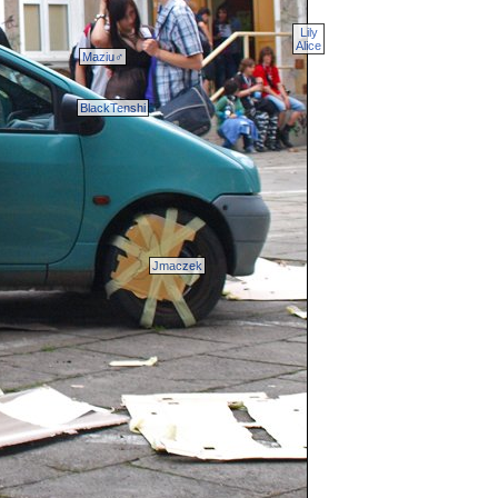
Lily
Alice
Maziu♂
BlackTenshi
Jmaczek