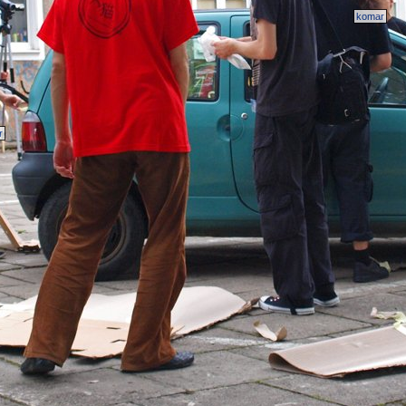
komar
r