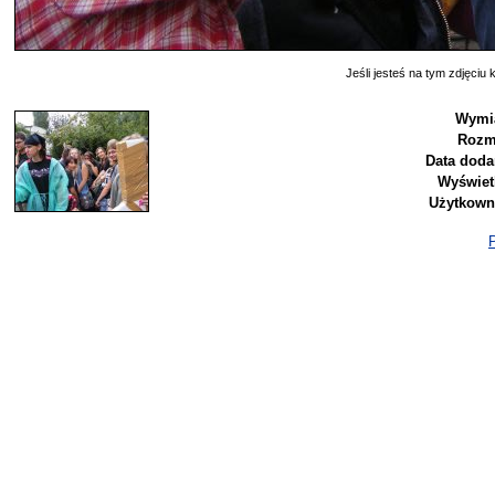
Jeśli jesteś na tym zdjęciu k
Wymia
Rozm
Data doda
Wyświet
Użytkown
P