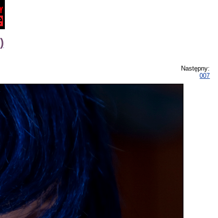
)
Następny:
007