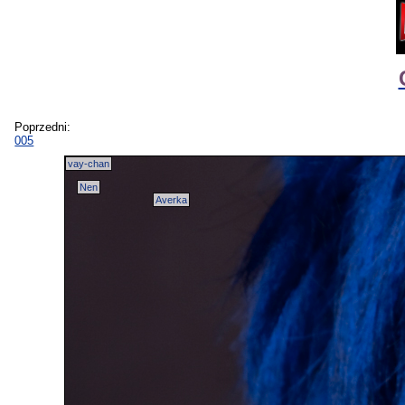
Poprzedni:
005
vay-chan
Nen
Averka