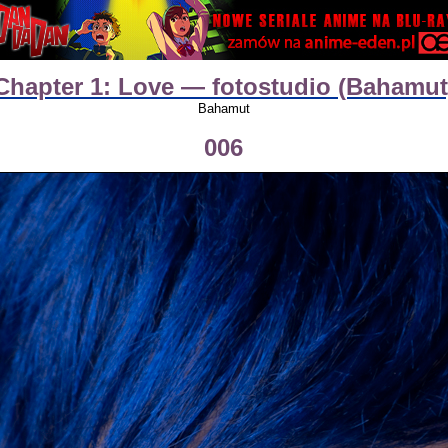
Chapter 1: Love — fotostudio (Bahamut
Bahamut
006