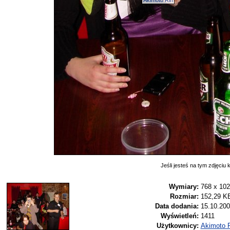
Akimoto Rin
Jeśli jesteś na tym zdjęciu k
Wymiary:
768 x 10
Rozmiar:
152,29 K
Data dodania:
15.10.200
Wyświetleń:
1411
Użytkownicy:
Akimoto 