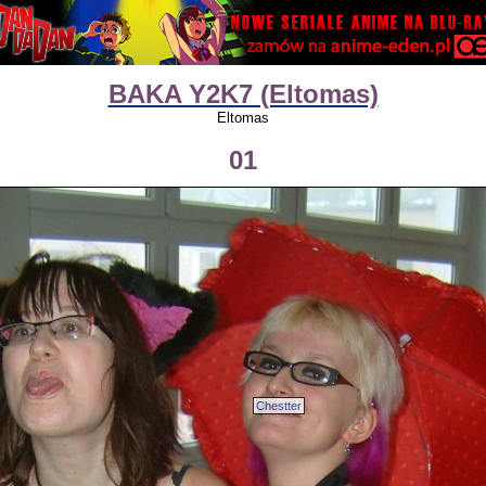
BAKA Y2K7 (Eltomas)
Eltomas
01
Chestter