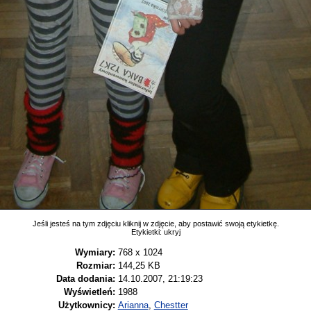
Jeśli jesteś na tym zdjęciu kliknij w zdjęcie, aby postawić swoją etykietkę.
Etykietki:
ukryj
Wymiary:
768 x 1024
Rozmiar:
144,25 KB
Data dodania:
14.10.2007, 21:19:23
Wyświetleń:
1988
Użytkownicy:
Arianna
,
Chestter