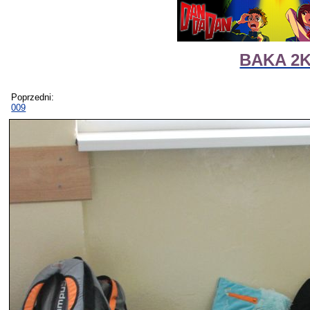
BAKA 2K1
Poprzedni:
009