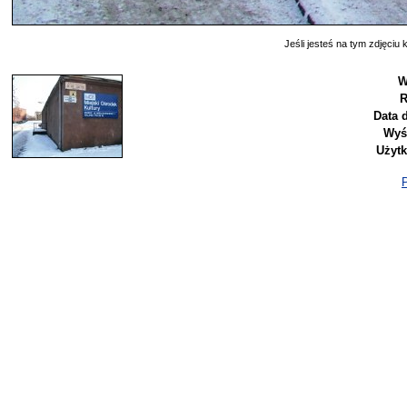
Jeśli jesteś na tym zdjęciu k
W
R
Data 
Wyś
Użyt
P