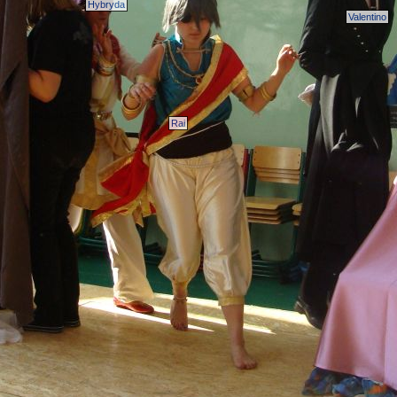
Hybryda
Valentino
Rai