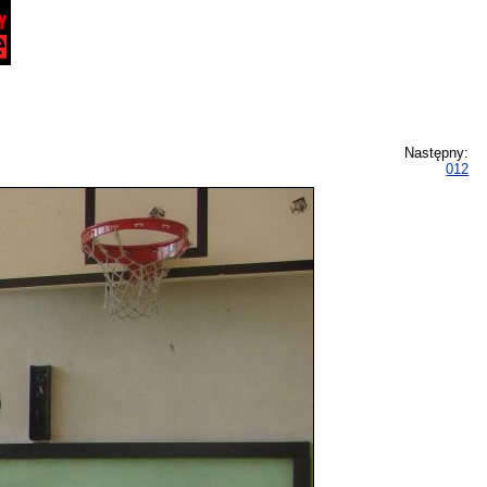
Następny:
012