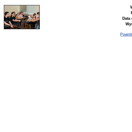
Data 
Wyś
Powrót 