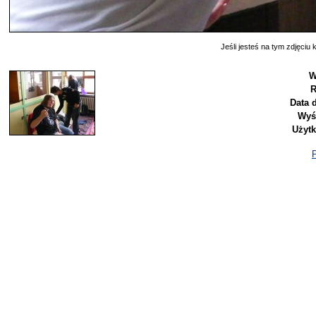
Jeśli jesteś na tym zdjęciu k
W
R
Data 
Wyś
Użyt
P