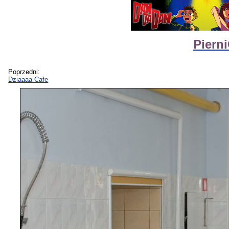
Piern
Poprzedni:
Dziaaaa Cafe