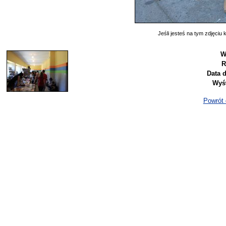
Jeśli jesteś na tym zdjęciu k
W
R
Data 
Wyśw
Powrót d