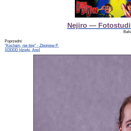
Nejiro — Fotostudi
Baha
Poprzedni:
"Kocham, nie biję" - Zbigniew P.
XDDDD [dzięki, Ano]