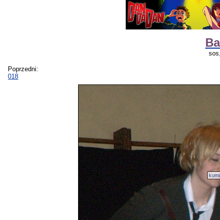
Ba
sos
Poprzedni:
018
kumi