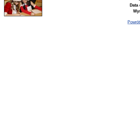
Data 
Wyś
Powrót 