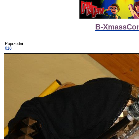
B-XmassCon 
Poprzedni:
018