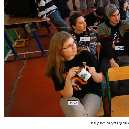
ruddy
Hayat
Darya
Jeśli jesteś na tym zdjęciu k