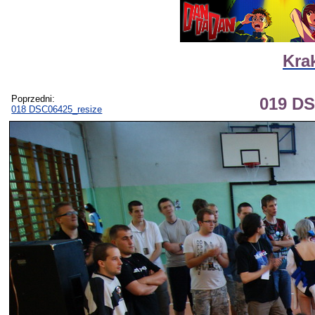
Kra
Poprzedni:
019 DS
018 DSC06425_resize