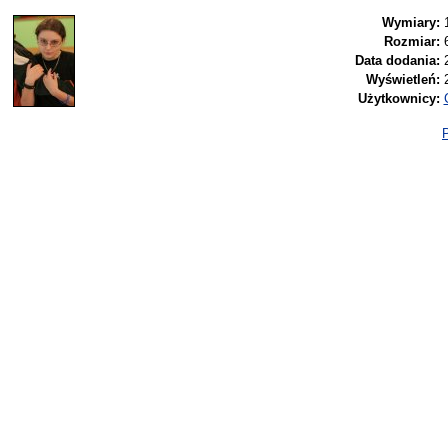
Wymiary:
Rozmiar:
Data dodania:
Wyświetleń:
Użytkownicy:
P