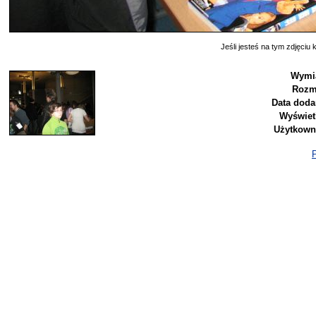
Jeśli jesteś na tym zdjęciu k
Wymia
Rozm
Data doda
Wyświet
Użytkown
P