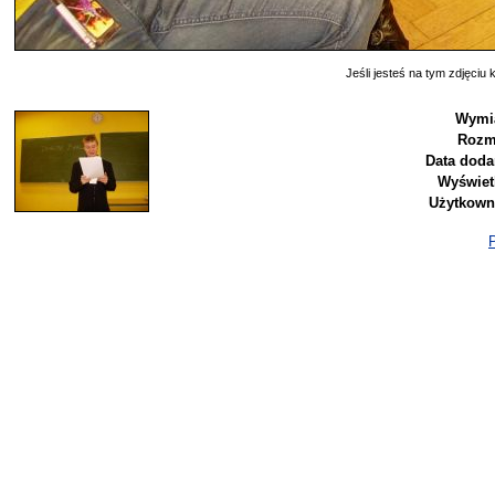
Jeśli jesteś na tym zdjęciu k
Wymi
Rozm
Data doda
Wyświet
Użytkown
P