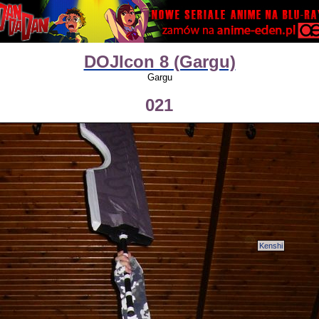
DOJIcon 8 (Gargu)
Gargu
021
Kenshi