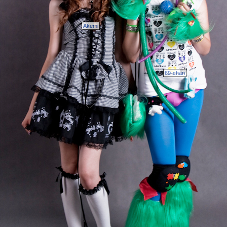
Akemi
69-chan