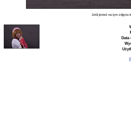
Jeśli jesteś na tym zdjęciu k
Data 
Wyś
Użyt
P