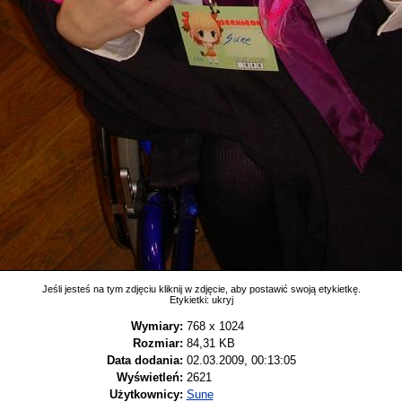
Jeśli jesteś na tym zdjęciu kliknij w zdjęcie, aby postawić swoją etykietkę.
Etykietki:
ukryj
Wymiary:
768 x 1024
Rozmiar:
84,31 KB
Data dodania:
02.03.2009, 00:13:05
Wyświetleń:
2621
Użytkownicy:
Sune