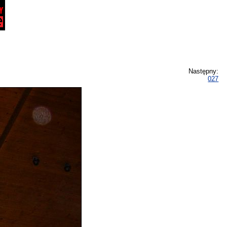
Następny:
027