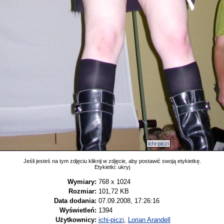
ichi-piczi
Jeśli jesteś na tym zdjęciu kliknij w zdjęcie, aby postawić swoją etykietkę.
Etykietki:
ukryj
Wymiary:
768 x 1024
Rozmiar:
101,72 KB
Data dodania:
07.09.2008, 17:26:16
Wyświetleń:
1394
Użytkownicy:
ichi-piczi
,
Lorian Arandell