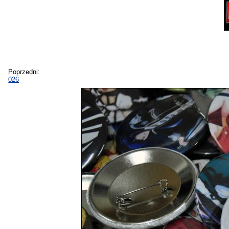
Poprzedni:
026