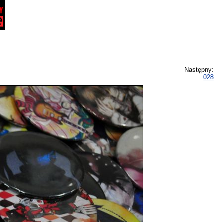
Następny:
028