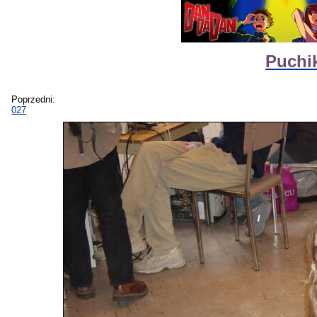
Puchik
Poprzedni:
027