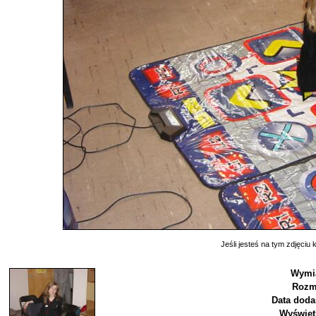
Jeśli jesteś na tym zdjęciu k
Wymia
Rozm
Data doda
Wyświet