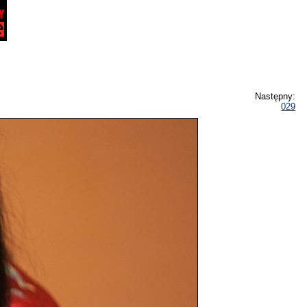
Następny:
029