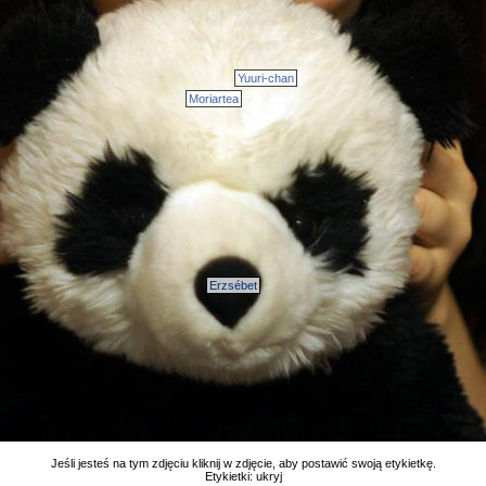
Yuuri-chan
Moriartea
Erzsébet
Jeśli jesteś na tym zdjęciu kliknij w zdjęcie, aby postawić swoją etykietkę.
Etykietki:
ukryj