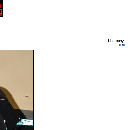
Następny:
030