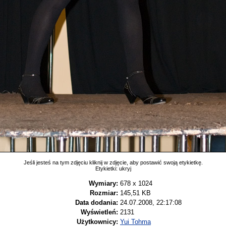
Jeśli jesteś na tym zdjęciu kliknij w zdjęcie, aby postawić swoją etykietkę.
Etykietki:
ukryj
Wymiary:
678 x 1024
Rozmiar:
145,51 KB
Data dodania:
24.07.2008, 22:17:08
Wyświetleń:
2131
Użytkownicy:
Yui Tohma