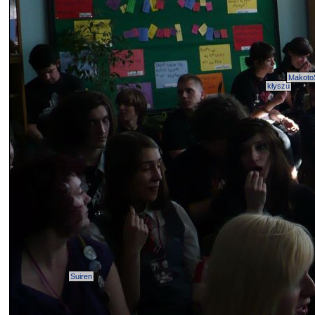
Makoto
kłyszu
Suiren