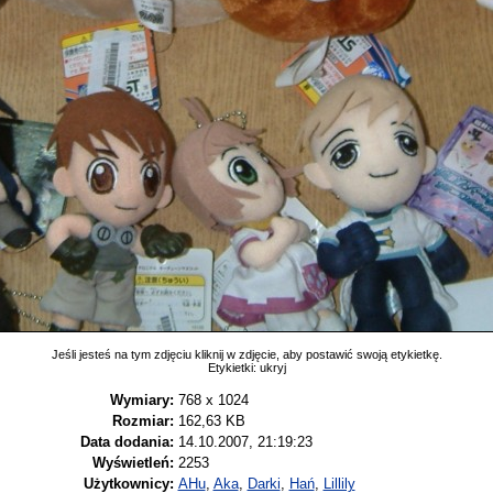
Jeśli jesteś na tym zdjęciu kliknij w zdjęcie, aby postawić swoją etykietkę.
Etykietki:
ukryj
Wymiary:
768 x 1024
Rozmiar:
162,63 KB
Data dodania:
14.10.2007, 21:19:23
Wyświetleń:
2253
Użytkownicy:
AHu
,
Aka
,
Darki
,
Hań
,
Lillily