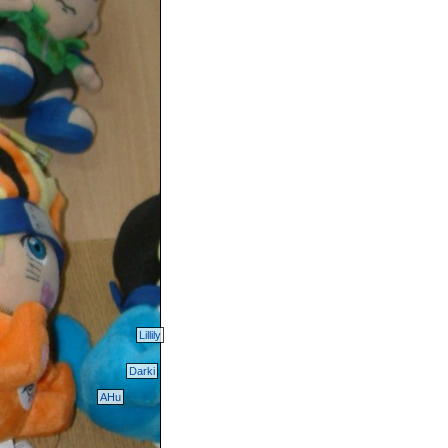
Lillily
Darki
AHu