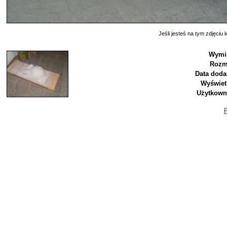
Jeśli jesteś na tym zdjęciu k
Wymia
Rozm
Data doda
Wyświet
Użytkown
P