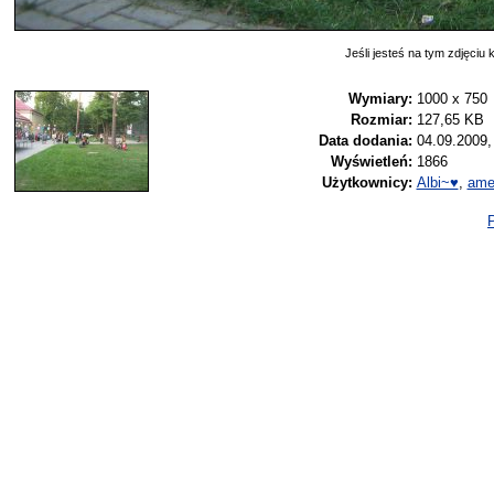
Jeśli jesteś na tym zdjęciu k
Wymiary:
1000 x 750
Rozmiar:
127,65 KB
Data dodania:
04.09.2009,
Wyświetleń:
1866
Użytkownicy:
Albi~♥
,
ame
P