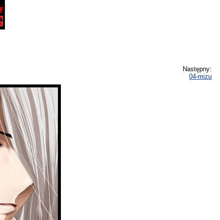
Następny:
04-mizu