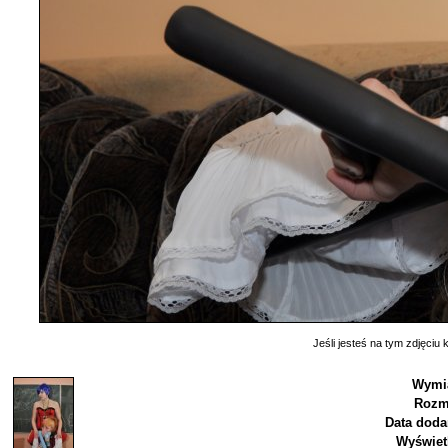
Jeśli jesteś na tym zdjęciu k
Wymia
Rozm
Data doda
Wyświet