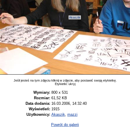
Akaszik
Jeśli jesteś na tym zdjęciu kliknij w zdjęcie, aby postawić swoją etykietkę.
Etykietki:
ukryj
Wymiary:
800 x 531
Rozmiar:
61,52 KB
Data dodania:
16.03.2006, 14:32:40
Wyświetleń:
1915
Użytkownicy:
Akaszik
,
mazzi
Powrót do galerii