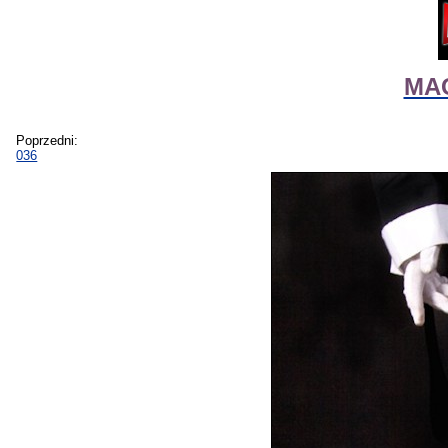
MAG
Poprzedni:
036