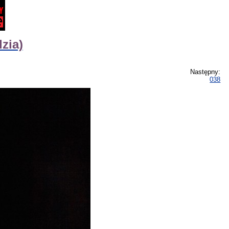
zia)
Następny:
038