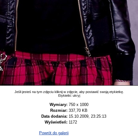
Jeśli jesteś na tym zdjęciu kliknij w zdjęcie, aby postawić swoją etykietkę.
Etykietki:
ukryj
Wymiary:
750 x 1000
Rozmiar:
337,70 KB
Data dodania:
15.10.2009, 23:25:13
Wyświetleń:
1172
Powrót do galerii