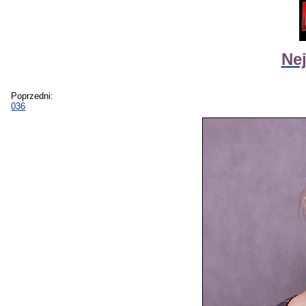
Nej
Poprzedni:
036