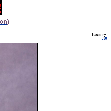
gon)
Następny:
038