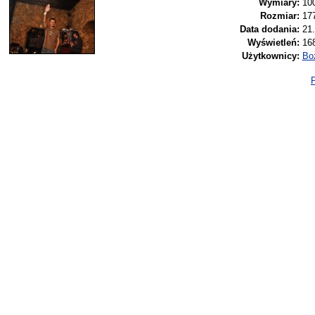
Wymiary:
10
Rozmiar:
17
Data dodania:
21.
Wyświetleń:
16
Użytkownicy:
Bo
P