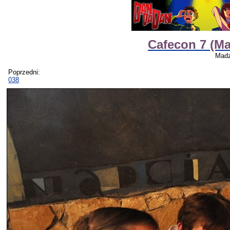
Cafecon 7 (M
Madz
Poprzedni:
038