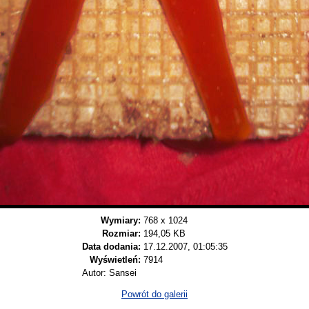
Wymiary:
768 x 1024
Rozmiar:
194,05 KB
Data dodania:
17.12.2007, 01:05:35
Wyświetleń:
7914
Autor: Sansei
Powrót do galerii