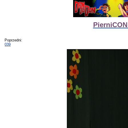
PierniCON 
Poprzedni:
039