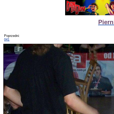
Piern
Poprzedni:
041