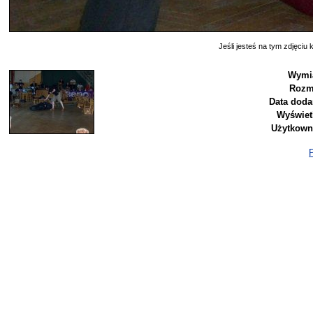
Jeśli jesteś na tym zdjęciu k
Wymia
Rozm
Data doda
Wyświet
Użytkown
P