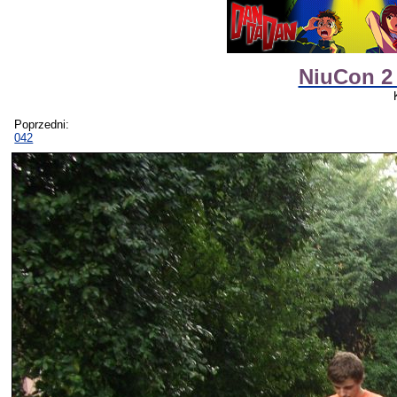
NiuCon 2
Poprzedni:
042