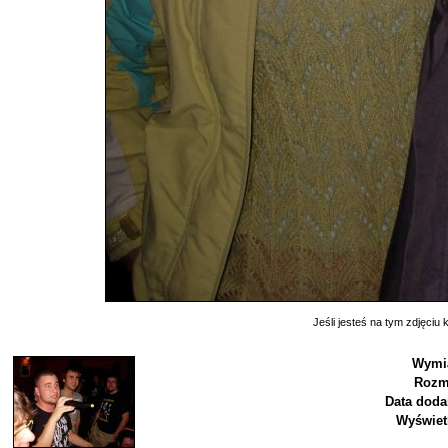
Jeśli jesteś na tym zdjęciu k
Wymia
Rozm
Data doda
Wyświet